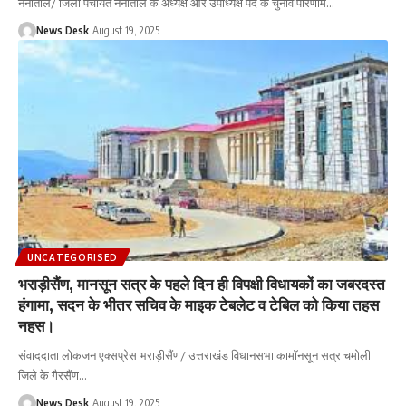
नैनीताल/ जिला पंचायत नैनीताल के अध्यक्ष और उपाध्यक्ष पद के चुनाव परिणाम
…
News Desk
August 19, 2025
UNCATEGORISED
भराड़ीसैंण, मानसून सत्र के पहले दिन ही विपक्षी विधायकों का जबरदस्त
हंगामा, सदन के भीतर सचिव के माइक टेबलेट व टेबिल को किया तहस
नहस।
संवाददाता लोकजन एक्सप्रेस भराड़ीसैंण/ उत्तराखंड विधानसभा कामॉनसून सत्र चमोली
जिले के गैरसैंण
…
News Desk
August 19, 2025