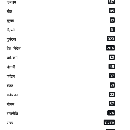
317
क्राइम
85
खेल
19
चुनाव
5
दिल्ली
323
दुर्घटना
204
देश- विदेश
121
धर्म-कर्म
45
नौकरी
37
पर्यटन
21
बजट
22
मनोरंजन
57
मौसम
124
राजनीति
2,576
राज्य