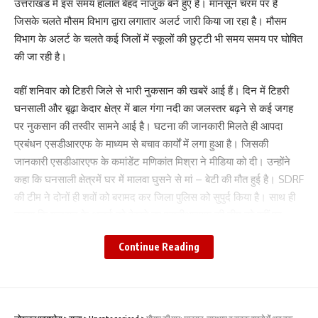
उत्तराखंड में इस समय हालात बेहद नाजुक बने हुए हैं। मानसून चरम पर है
जिसके चलते मौसम विभाग द्वारा लगातार अलर्ट जारी किया जा रहा है। मौसम
विभाग के अलर्ट के चलते कई जिलों में स्कूलों की छुट्टी भी समय समय पर घोषित
की जा रही है।
वहीं शनिवार को टिहरी जिले से भारी नुकसान की खबरें आई हैं। दिन में टिहरी
घनसाली और बूढ़ा केदार क्षेत्र में बाल गंगा नदी का जलस्तर बढ़ने से कई जगह
पर नुकसान की तस्वीर सामने आई है। घटना की जानकारी मिलते ही आपदा
प्रबंधन एसडीआरएफ के माध्यम से बचाव कार्यों में लगा हुआ है। जिसकी
जानकारी एसडीआरएफ के कमांडेंट मणिकांत मिश्रा ने मीडिया को दी। उन्होंने
कहा कि घनसाली क्षेत्रमें घर में मालवा घुसने से मां – बेटी की मौत हुई है। SDRF
की टीम ने दोनों ही शवों को बरामद कर जिला पुलिस को सुपुर्द किया है। साथ ही
बताया कि मानसून के अलर्ट को देखते हुए एसडीआरएफ की टीम को वहीं पर
तैनात कर दिया है।
Continue Reading
मानसून सीजन में अब तक इतना हुआ नुकसान
प्रदेश के हालातो कि अगर बात की जाए तो पूरे प्रदेश में इस वक्त 205 सड़के
बंद है। जिसमें से लोक निर्माण विभाग की 130 सड़के, राष्ट्रीय राजमार्ग 2 और