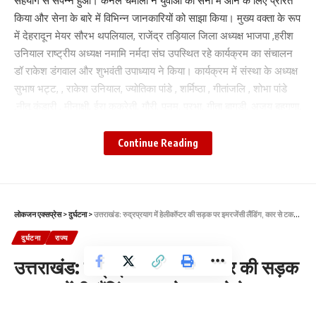
सहयोग से संपन्न हुआ। कर्नल चमोला ने युवाओं को सेना मै आने के लिए प्रेरित
किया और सेना के बारे में विभिन्न जानकारियों को साझा किया। मुख्य वक्ता के रूप
में देहरादून मेयर सौरभ थपलियाल, राजेंद्र तड़ियाल जिला अध्यक्ष भाजपा ,हरीश
उनियाल राष्ट्रीय अध्यक्ष नमामि नर्मदा संघ उपस्थित रहे कार्यक्रम का संचालन
डॉ राकेश डंगवाल और शुभवंती उपाध्याय ने किया। कार्यक्रम में संस्था के अध्यक्ष
सुभाष भट्ट, , राकेश उनियाल, ज्योतिका पांडे , शर्मिष्ठा , गीतांजलि , शोभा पांडे
,नीतू कंडारी , मीनाक्षी, ईरा कुकरेती, गौरी, पूनम, प्रभा, गीता बागड़ी, अजय बहुगुणा,
कर्नल चमोला, मितेश सेमवाल, संतोष चमोली, नत्थी राम भट्ट, मधु, सुंदरम, दीवान
सिंह, सोनल शाह, सविता भट्ट, प्रतिभा पाठक सहित अन्य लोग मौजूद रहे।
Continue Reading
Facebook
लोकजन एक्सप्रेस
>
दुर्घटना
>
उत्तराखंड: रुद्रप्रयाग में हेलीकॉप्‍टर की सड़क पर इमरजेंसी लैंडिंग, कार से टकराने के बाद मचा हड़कंप
दुर्घटना
राज्य
Leave a comment
उत्तराखंड: रुद्रप्रयाग में हेलीकॉप्‍टर की सड़क
पर इमरजेंसी लैंडिंग, कार से टकराने के बाद
मचा हड़कंप