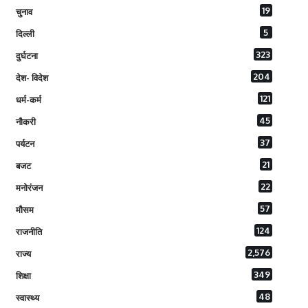
19
चुनाव
5
दिल्ली
323
दुर्घटना
204
देश- विदेश
121
धर्म-कर्म
45
नौकरी
37
पर्यटन
21
बजट
22
मनोरंजन
57
मौसम
124
राजनीति
2,576
राज्य
349
शिक्षा
48
स्वास्थ्य