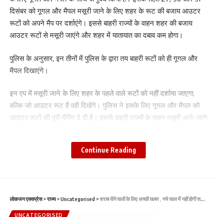
दिसंबर को गूगल और मैपल मसूरी जाने के लिए शहर के रूट की बजाय आउटर
रूटों को अपने मैप पर दर्शाएंगे। इससे बाहरी राज्यों के वाहन शहर की बजाय
आउटर रूटों से मसूरी जाएंगे और शहर में यातायात का दबाव कम होगा।
पुलिस के अनुसार, इन तीनों में पुलिस के द्वारा तय बाहरी रूटों को ही गूगल और
मैपल दिखाएंगे।
इन एप में मसूरी जाने के लिए शहर के पहले वाले रूटों को नहीं दर्शाया जाएगा,
बल्कि जो आउटर रूट हैं वही दिखेंगे। पुलिस ने इसके लिए गूगल और मैपल को
आउटर रूटों की पूरी मैपिंग दे दी है। इससे बाहरी राज्यों के वाहन मसूरी आने-जाने
के लिए आउटर रूटों का उपयोग करेंगे जिससे शहर में यातायात का दबाव कम
रहेगा।
Continue Reading
गूगल और मैपल आमतौर पर शहर के रूट ही दिखाते हैं। लिहाजा इस बार इन
कंपनियों से टाइअप किया गया है कि इन तीन दिनों में शहर की बजाय मसूरी आने-
जाने के बाहरी रूटों को ही दर्शाया जाए।
लोकजन एक्सप्रेस
>
राज्य
>
Uncategorised
>
शराब पीने वालों के लिए अच्छी खबर , नये साल में नहीं होगी शराब की कमी
UNCATEGORISED