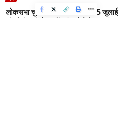
लोकसभा चुनाव के बाद भाजपा की 15 जुलाई
को होगी बड़ी बैठक केंद्रीय कैबिनेट मंत्री
मनोहर लाल खट्टर भी करेंगे शिरकत –
आदित्य कौठारी
1 Min Read
Dhananjay Dhoundiyal
Last updated: 2024/07/11 at 6:23 AM