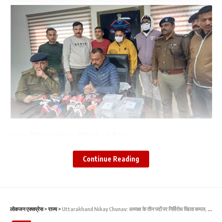
साइबर गिरोह का पर्दाफाश, विदेश से जुड़े हैं तार
अब तक कई लोगों को किया जा चुका गिरफ्तार
Continue Reading
गिरोह के कुछ सदस्य अभी भी फरार
देहरादून। Cyber Crime: नौकरी के नाम पर साइबर ठगी करने वाले एक गिरोह
का उत्तराखंड पुलिस की स्पेशल टास्क फोर्स ने पर्दाफाश किया है।
लोकजन एक्सप्रेस
>
राज्य
>
Uttarakhand Nikay Chunav: अध्यक्ष के तीन पदों पर निर्विरोध खिला कमल, अन्‍य में भाजपा-कांग्रेस में कड़ी टक्कर