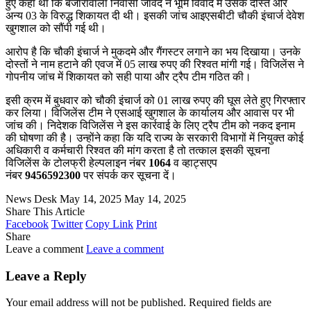
हुए कहा था कि बंजारावाला निवासी जावेद ने भूमि विवाद में उसके दोस्त और
अन्य 03 के विरुद्ध शिकायत दी थी। इसकी जांच आइएसबीटी चौकी इंचार्ज देवेश
खुगशाल को सौंपी गई थी।
आरोप है कि चौकी इंचार्ज ने मुकदमे और गैंगस्टर लगाने का भय दिखाया। उनके
दोस्तों ने नाम हटाने की एवज में 05 लाख रुपए की रिश्वत मांगी गई। विजिलेंस ने
गोपनीय जांच में शिकायत को सही पाया और ट्रैप टीम गठित की।
इसी क्रम में बुधवार को चौकी इंचार्ज को 01 लाख रुपए की घूस लेते हुए गिरफ्तार
कर लिया। विजिलेंस टीम ने एसआई खुगशाल के कार्यालय और आवास पर भी
जांच की। निदेशक विजिलेंस ने इस कार्रवाई के लिए ट्रैप टीम को नकद इनाम
की घोषणा की है। उन्होंने कहा कि यदि राज्य के सरकारी विभागों में नियुक्त कोई
अधिकारी व कर्मचारी रिश्वत की मांग करता है तो तत्काल इसकी सूचना
विजिलेंस के टोलफ्री हेल्पलाइन नंबर
1064
व व्हाट्सएप
नंबर
9456592300
पर संपर्क कर सूचना दें।
News Desk
May 14, 2025
May 14, 2025
Share This Article
Facebook
Twitter
Copy Link
Print
Share
Leave a comment
Leave a comment
Leave a Reply
Your email address will not be published.
Required fields are