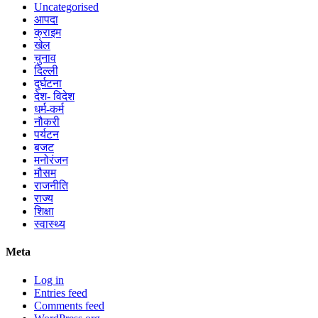
Uncategorised
आपदा
क्राइम
खेल
चुनाव
दिल्ली
दुर्घटना
देश- विदेश
धर्म-कर्म
नौकरी
पर्यटन
बजट
मनोरंजन
मौसम
राजनीति
राज्य
शिक्षा
स्वास्थ्य
Meta
Log in
Entries feed
Comments feed