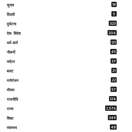
19
चुनाव
5
दिल्ली
323
दुर्घटना
204
देश- विदेश
121
धर्म-कर्म
45
नौकरी
37
पर्यटन
21
बजट
22
मनोरंजन
57
मौसम
124
राजनीति
2,576
राज्य
349
शिक्षा
48
स्वास्थ्य