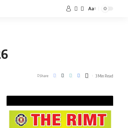
Aa
26
3 Min Read
Share