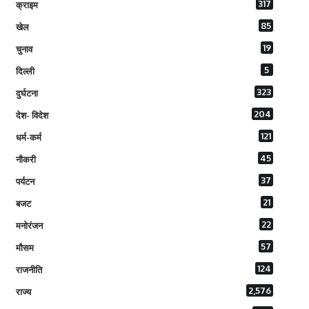
317
क्राइम
85
खेल
19
चुनाव
5
दिल्ली
323
दुर्घटना
204
देश- विदेश
121
धर्म-कर्म
45
नौकरी
37
पर्यटन
21
बजट
22
मनोरंजन
57
मौसम
124
राजनीति
2,576
राज्य