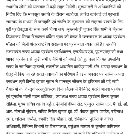
स्थानीय लोगों को यातायात में बड़ी राहत मिलेगी।मुख्यमंत्री ने अधिकारियों को
निर्देश दिए कि मानसून अवधि के दौरान सतर्कता, त्वरित कार्रवाई एवं प्रभावी
समन्वय के माध्यम से जनहानि एवं संपत्ति के नुकसान को न्यूनतम रखने के लिए
पूरी प्रतिबद्धता के साथ कार्य किया जाए।मुख्यमंत्री पुष्कर सिंह धामी ने ब्रिक्स
डिजास्टर रिस्क रिडक्शन वर्किंग ग्रुप की बैठक में उत्तराखंड के आपदा प्रबंधन
मॉडल को मिली अंतरराष्ट्रीय सराहना पर प्रसन्नता व्यक्त की है। उन्होंने
उत्तराखंड राज्य आपदा प्रबंधन प्राधिकरण, एसडीआरएफ, यूएलएमएमसी तथा
आपदा प्रबंधन से जुड़ी सभी एजेंसियों को बधाई देते हुए कहा कि यह उपलब्धि
राज्य के समन्वित प्रयासों, तकनीक आधारित कार्यप्रणाली और आपदा प्रबंधन के
क्षेत्र में किए जा रहे सतत नवाचारों का परिणाम है।इस अवसर पर सचिव आपदा
प्रबंधन श्री विनोद कुमार सुमन ने मानसून सीजन के दृष्टिगत की गई सभी
तैयारियों का विस्तृत प्रस्तुतीकरण दिया।बैठक में कैबिनेट मंत्री आपदा प्रबंधन
एवं पुनर्वास मंत्री मदन कौशिक , उपाध्यक्ष राज्य आपदा प्रबंधन विनय कुमार
रोहिला, मुख्य सचिव आनंद बर्द्धन, डीजीपी दीपम सेठ, प्रमुख सचिव एल. फैनई, डॉ.
आर. मीनाक्षी सुंदरम, सचिव नितेश कुमार झा, डॉ. पंकज कुमार पाण्डेय, रविनाथ
रमन, धीराज गर्ब्याल, रणवीर सिंह चौहान, सी. रविशंकर, पुलिस के वरिष्ठ
अधिकारी, विभिन्न विभागों के विभागाध्यक्ष, वर्चुअल माध्यम से कुमांऊ कमिश्नर
दीपक रावत, गढ़वाल कमिश्नर आनंद स्वरूप एवं सभी जिलाधिकारी उपस्थित थे।