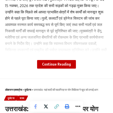
15 नवम्बर, 2026 तक प्रदेश की सभी सड़कों को गड्ढा मुक्त किया जाए।
उन्होंने कहा कि पिछले वर्ष आपदा प्रभावित क्षेत्रों में शेष कार्यों को मानसून शुरू
होने से पहले पूरा किया जाए।पुलों, कल्वर्टों एवं ड्रेनेज सिस्टम की जांच कर
आवश्यक मरम्मत कार्य समयबद्ध रूप से पूर्ण किए जाएं तथा सभी नालों एवं जल
निकासी मार्गों की सफाई मानसून से पूर्व सुनिश्चित की जाए।मुख्यमंत्री ने डेंगू,
मलेरिया एवं अन्य जलजनित बीमारियों की रोकथाम के लिए प्रभावी कार्ययोजना
बनाने के निर्देश दिए। उन्होंने कहा कि स्वास्थ्य विभाग जीवनरक्षक दवाओं,
चिकित्सा उपकरणों एवं एम्बुलेंस की पर्याप्त उपलब्धता सुनिश्चित करे।उन्होंने सभी
जिलाधिकारियों को निर्देश दिए कि वे जनपदों में गर्भवती महिलाओं की अद्यतन सूची
मुख्य चिकित्सा अधिकारियों से प्राप्त कर नियमित रूप से अपडेट रखें।
Continue Reading
संवेदनशील एवं दुर्गम क्षेत्रों की गर्भवती महिलाओं के लिए निकटवर्ती अस्पतालों के
आसपास ठहरने की व्यवस्था की जाए तथा आवश्यकता पड़ने पर हेली एम्बुलेंस की
सुविधा भी उपलब्ध कराई जाए।मुख्यमंत्री ने निर्देश दिए कि सभी जिलों में
भूस्खलन संभावित स्थलों, बाढ़ संभावित क्षेत्रों, नदी तटों एवं भू-कटाव वाले क्षेत्रों
लोकजन एक्सप्रेस
>
दुर्घटना
>
उत्तराखंड: यहां शादी की सालगिरह पर योग शिक्षिका ने खुद को लगाई आग
का अद्यतन मानचित्र तैयार किया जाए। साथ ही ऐसे गांवों, स्कूलों, अस्पतालों एवं
दुर्घटना
राज्य
अन्य महत्वपूर्ण परिसंपत्तियों की सूची भी तैयार की जाए जो आपदा की दृष्टि से
संवेदनशील हैं।चारधाम यात्रा मार्ग सहित राष्ट्रीय एवं राज्य राजमार्गों पर
उत्तराखंड: यहां शादी की सालगिरह पर योग
संवेदनशील स्थलों का विशेष निरीक्षण करने के निर्देश देते हुए मुख्यमंत्री ने कहा