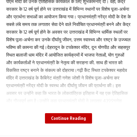
पीएम मोदी को उनके ऐतिहािसक कार्यकाल के लिए शुभकामनाएं दी। वहीं, केंद्र
सरकार के 12 वर्ष पूर्ण होने पर उत्तराखंड में विभिन्न स्थानों पर विशेष पूजा-अर्चना
और प्रार्थना सभाओं का आयोजन किया गया। प्रधानमंत्री नरेंद्र मोदी के देश के
सबसे लंबे समय तक लगातार सेवा देने वाले निर्वाचित प्रधानमंत्री बनने और केंद्र
सरकार के 12 वर्ष पूर्ण होने के अवसर पर उत्तराखंड में विभिन्न धार्मिक स्थलों पर
विशेष पूजा-अर्चना कर उनके दीर्घायु जीवन, उत्तम स्वास्थ्य और राष्ट्र के उज्ज्वल
भविष्य की कामना की गई।देहरादून के टपकेश्वर मंदिर, दून योगपीठ और सहसपुर
स्थित बालाजी धाम मंदिर में आयोजित कार्यक्रमों में भाजपा नेताओं, योग गुरुओं
और कार्यकर्ताओं ने प्रधानमंत्री के नेतृत्व की सराहना की. साथ ही भारत को
विकसित राष्ट्र बनाने के संकल्प को दोहराया।गढ़ी कैंट स्थित टपकेश्वर महादेव
मंदिर में उत्तराखंड के कैबिनेट मंत्री गणेश जोशी ने विशेष पूजा-अर्चना कर
प्रधानमंत्री नरेंद्र मोदी के स्वस्थ और दीर्घायु जीवन की प्रार्थना की। इस
अवसर पर उन्होंने कहा कि भारत के लोकतांत्रिक इतिहास में यह एक ऐतिहासिक
और गौरवपूर्ण क्षण है।उन्होंने कहा प्रधानमंत्री मोदी ने लगातार 4399गणेश
जोशी ने कहा कि गरीब कल्याण, महिला सशक्तिकरण, किसान सम्मान, युवाओं के
लिए नए अवसर, डिजिटल इंडिया, आधुनिक आधारभूत संरचना और आत्मनिर्भर
Continue Reading
भारत जैसे अभियानों ने देश को नई दिशा देने का काम किया है।उन्होंने कहा कि
वैश्विक मंच पर भारत की बढ़ती प्रतिष्ठा प्रधानमंत्री मोदी के नेतृत्व का परिणाम