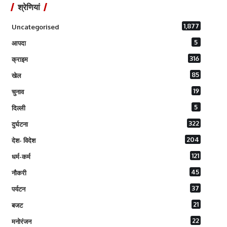
श्रेणियां
1,877
Uncategorised
5
आपदा
316
क्राइम
85
खेल
19
चुनाव
5
दिल्ली
322
दुर्घटना
204
देश- विदेश
121
धर्म-कर्म
45
नौकरी
37
पर्यटन
21
बजट
22
मनोरंजन