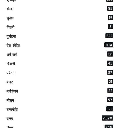
85
खेल
19
चुनाव
5
दिल्ली
322
दुर्घटना
204
देश- विदेश
121
धर्म-कर्म
45
नौकरी
37
पर्यटन
21
बजट
22
मनोरंजन
57
मौसम
123
राजनीति
2,570
राज्य
348
शिक्षा