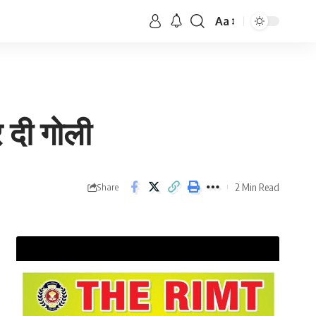
Aa
र दी गोली
2 Min Read
Share