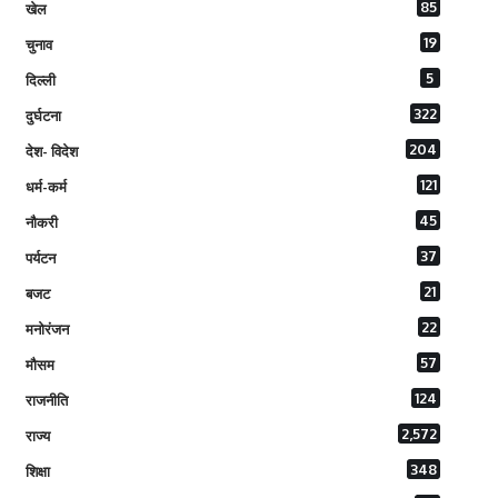
85
खेल
19
चुनाव
5
दिल्ली
322
दुर्घटना
204
देश- विदेश
121
धर्म-कर्म
45
नौकरी
37
पर्यटन
21
बजट
22
मनोरंजन
57
मौसम
124
राजनीति
2,572
राज्य
348
शिक्षा