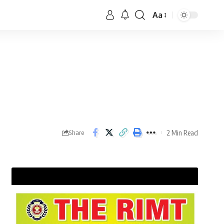
Aa
2 Min Read
Share