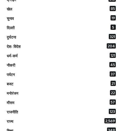
85
खेल
19
चुनाव
5
दिल्ली
321
दुर्घटना
204
देश- विदेश
121
धर्म-कर्म
45
नौकरी
37
पर्यटन
21
बजट
22
मनोरंजन
57
मौसम
123
राजनीति
2,569
राज्य
348
शिक्षा