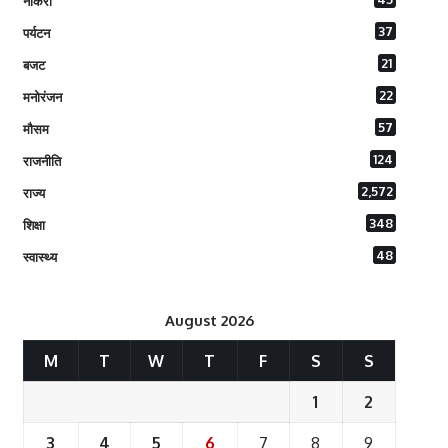
नौकरी
37
पर्यटन
21
बजट
22
मनोरंजन
57
मौसम
124
राजनीति
2,572
राज्य
348
शिक्षा
48
स्वास्थ्य
August 2026
M
T
W
T
F
S
S
1
2
3
4
5
6
7
8
9