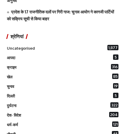
अनुभव
प्रदेश के 17 राजनीतिक दलों पर गिरी गाज: चुनाव आयोग ने कागजी पार्टियों
को सक्रिय सूची से किया बाहर
श्रेणियां
1,877
Uncategorised
5
आपदा
316
क्राइम
85
खेल
19
चुनाव
5
दिल्ली
322
दुर्घटना
204
देश- विदेश
121
धर्म-कर्म
45