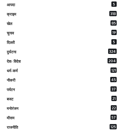
5
आपदा
318
क्राइम
85
खेल
19
चुनाव
5
दिल्ली
324
दुर्घटना
204
देश- विदेश
121
धर्म-कर्म
45
नौकरी
37
पर्यटन
21
बजट
22
मनोरंजन
57
मौसम
125
राजनीति